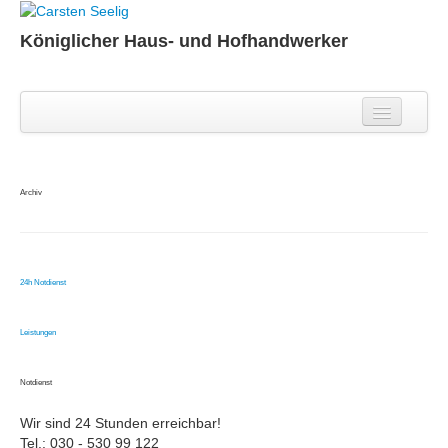
Königlicher Haus- und Hofhandwerker
Leistungen
Jobs
Kontakt
Archiv
Impressum
Datenschutz
24h Notdienst
Leistungen
Notdienst
Wir sind 24 Stunden erreichbar!
Tel.: 030 - 530 99 122